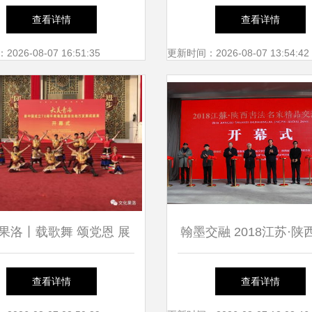
宁马文化交流 合奏曲
之春”文化艺术展在移
查看详情
查看详情
圆满举办——深化党史
26-08-07 16:51:35
更新时间：2026-08-07 13:54:42
共筑文化新篇章
果洛丨载歌舞 颂党恩 展
翰墨交融 2018江苏·陕
幸福
名家精品交流展在江苏
查看详情
查看详情