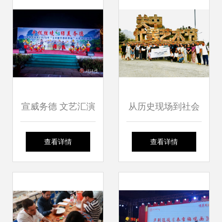
举办
宣威务德 文艺汇演
从历史现场到社会
闹元宵，花灯非遗
现场 关中忙罢艺术
查看详情
查看详情
唱不停
节的实践转向与交
流启示