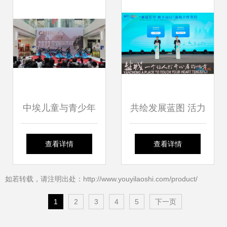
现代美术馆隆重启
幕
中埃儿童与青少年
共绘发展蓝图 活力
文化艺术交流作品
盐城文化旅游嘉年
查看详情
查看详情
活动在金昌成功举
华盛大启幕
如若转载，请注明出处：http://www.youyilaoshi.com/product/
办
1
2
3
4
5
下一页