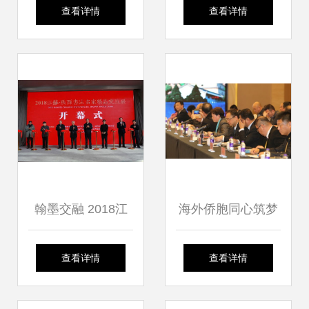
心共筑中国梦——
颂党恩 展幸福
查看详情
查看详情
恩施职业技术学院
民族文化展演成功
举行
翰墨交融 2018江
海外侨胞同心筑梦
苏·陕西书法名家精
丝路 文艺盛宴点亮
查看详情
查看详情
品交流展在江苏省
古都西安