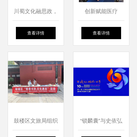
川蜀文化融思政，
创新赋能医疗
艺术课堂谱新篇
Enclustra闪耀亮相
查看详情
查看详情
——四川文化艺术
2024医用内窥镜技
学院副董事长王星
术发展大会
原一行到访我校记
略
鼓楼区文旅局组织
“锁麟囊”与史依弘