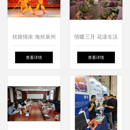
丝路情浓·海丝泉州
情暖三月·花漾生活
——泉州文化艺术
| 穗东街举办妇女
查看详情
查看详情
团赴菲律宾马尼拉
节禁毒主题插花活
文化交流活动侧记
动