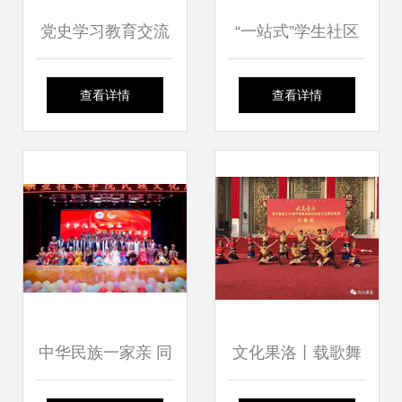
党史学习教育交流
“一站式”学生社区
展暨“校园之春”文
活动│不借谁的
查看详情
查看详情
化艺术展在移通学
光，做自己的花
院圆满举办——深
——音乐学院扭扭
化党史学习，共筑
棒花艺心理疗愈活
文化新篇章
动圆满落幕
中华民族一家亲 同
文化果洛丨载歌舞