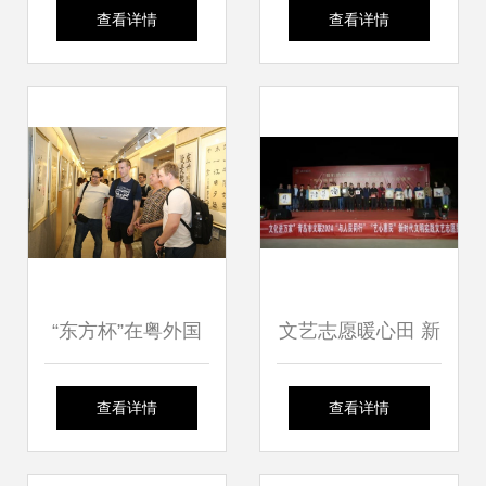
开展文化惠民活动
携手三场演出 伟长
查看详情
查看详情
搭建文化艺术交流
楼文化盛宴即将开
新平台
启
“东方杯”在粤外国
文艺志愿暖心田 新
人汉字书法大赛颁
时代文明实践走进
查看详情
查看详情
奖典礼在深圳成功
岑李家村