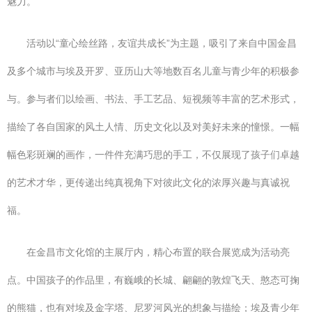
魅力。
活动以“童心绘丝路，友谊共成长”为主题，吸引了来自中国金昌
及多个城市与埃及开罗、亚历山大等地数百名儿童与青少年的积极参
与。参与者们以绘画、书法、手工艺品、短视频等丰富的艺术形式，
描绘了各自国家的风土人情、历史文化以及对美好未来的憧憬。一幅
幅色彩斑斓的画作，一件件充满巧思的手工，不仅展现了孩子们卓越
的艺术才华，更传递出纯真视角下对彼此文化的浓厚兴趣与真诚祝
福。
在金昌市文化馆的主展厅内，精心布置的联合展览成为活动亮
点。中国孩子的作品里，有巍峨的长城、翩翩的敦煌飞天、憨态可掬
的熊猫，也有对埃及金字塔、尼罗河风光的想象与描绘；埃及青少年