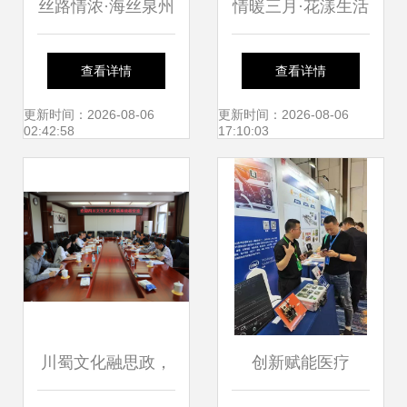
丝路情浓·海丝泉州
情暖三月·花漾生活
——泉州文化艺术
| 穗东街举办妇女
查看详情
查看详情
团赴菲律宾马尼拉
节禁毒主题插花活
更新时间：2026-08-06
更新时间：2026-08-06
02:42:58
17:10:03
文化交流活动侧记
动
川蜀文化融思政，
创新赋能医疗