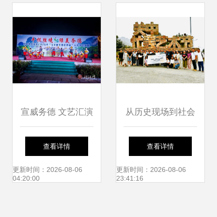
举办
宣威务德 文艺汇演
从历史现场到社会
闹元宵，花灯非遗
现场 关中忙罢艺术
查看详情
查看详情
唱不停
节的实践转向与交
更新时间：2026-08-06
更新时间：2026-08-06
04:20:00
23:41:16
流启示