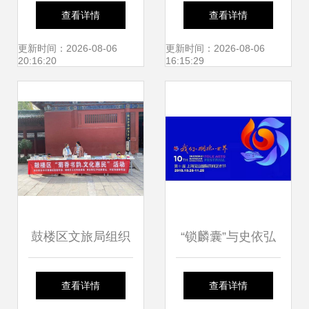
艺术课堂谱新篇
Enclustra闪耀亮相
查看详情
查看详情
——四川文化艺术
2024医用内窥镜技
更新时间：2026-08-06
更新时间：2026-08-06
20:16:20
16:15:29
学院副董事长王星
术发展大会
原一行到访我校记
略
鼓楼区文旅局组织
“锁麟囊”与史依弘
开展文化惠民活动
携手三场演出 伟长
查看详情
查看详情